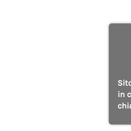
Sit
in 
chi