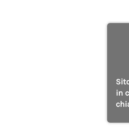
Sit
in 
chi